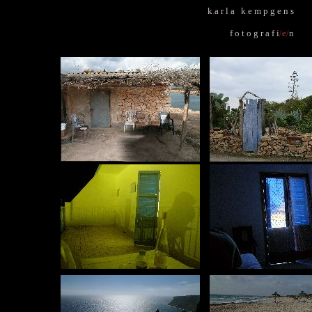
k
.
a r l a k
.
e m p g e n s
f o t o g r a f i
/
e
/
n