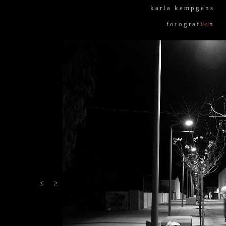
k
.
a r l a k
.
e m p g e n s
f o t o g r a f i
/
e
/
n
<
>