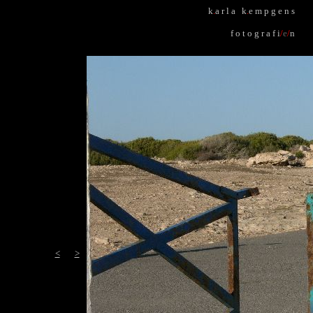
k
.
a r l a k
.
e m p g e n s
f o t o g r a f i
/
e
/
n
<
>