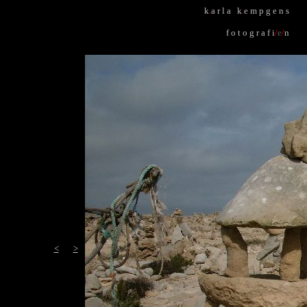
k
.
a r l a k
.
e m p g e n s
f o t o g r a f i
/
e
/
n
<
>