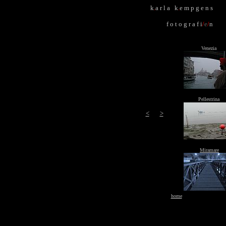
k
.
a r l a k
.
e m p g e n s
f o t o g r a f i
/
e
/
n
Venezia
Pellestrina
<
>
Miramare
home