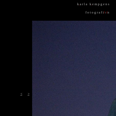
k
.
a r l a k
.
e m p g e n s
f o t o g r a f i
/
e
/
n
<
>