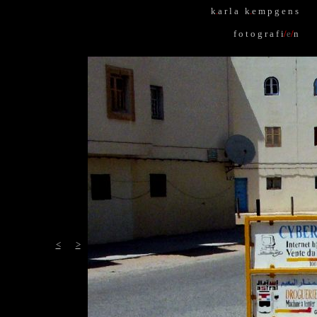
k
.
a r l a k
.
e m p g e n s
f o t o g r a f i
/
e
/
n
<
>