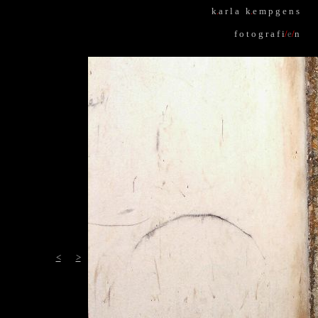
k
.
a r l a k
.
e m p g e n s
f o t o g r a f i
/
e
/
n
<
>