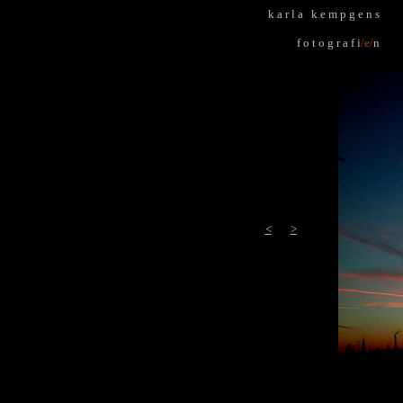
k
.
a r l a k
.
e m p g e n s
f o t o g r a f i
/
e
/
n
<
>