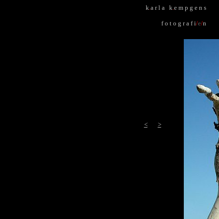
k
.
a r l a k
.
e m p g e n s
f o t o g r a f i
/
e
/
n
<
>