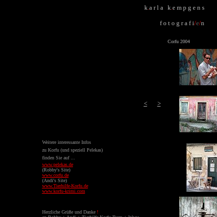
k
.
a r l a k
.
e m p g e n s
f o t o g r a f i
/
e
/
n
Corfu 2004
<
>
Weitere interessante Infos
zu Korfu (und speziell Pelekas)
finden Sie auf ...
www.pelekas.de
(
Robby's Site)
www.corfu.de
(Andi's Site)
www.Tierhilfe-Korfu.de
www.korfu-krimi.com
Herzliche Grüße und Danke
!