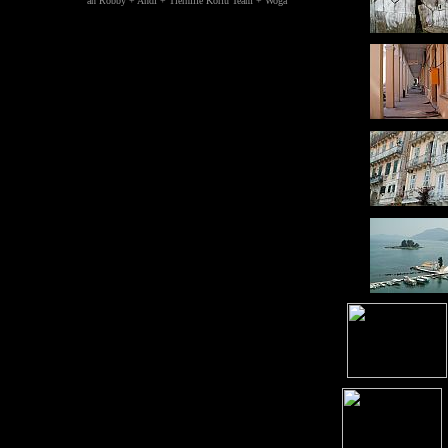
an Robby + Andi + Tierhilfe Korfu Team + Woga